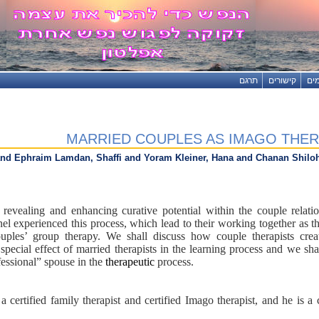
ים
קישורים
תרגם
MARRIED COUPLES AS IMAGO THER
d Ephraim Lamdan, Shaffi and Yoram Kleiner, Hana and Chanan Shilo
 revealing and enhancing curative potential within the couple relati
nel experienced this process, which lead to their working together as t
ouples’ group therapy. We shall discuss how couple therapists crea
special effect of married therapists in the learning process and we sha
fessional” spouse in the
therapeutic
process.
 a certified family therapist and certified Imago therapist, and he is 