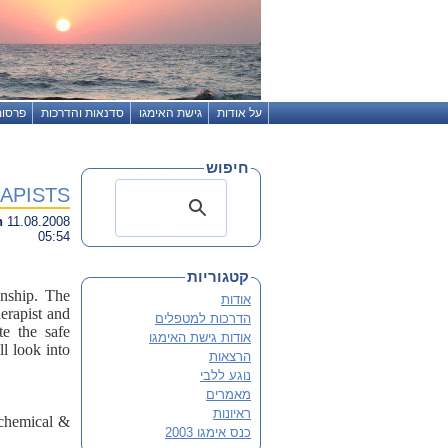
על אודות
גישת האימגו
סדנאות והדרכות
פרסומ
חיפוש
APISTS
h
11.08.2008
05:54
קטגוריות
onship. The
אודות
herapist and
הדרכות למטפלים
te the safe
אודות גישת האימגו
ll look into
הרצאות
נוגע ללבי
מאמרים
ראיונות
a chemical &
כנס אימגו 2003