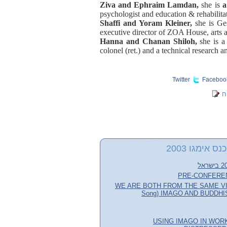
Ziva and Ephraim Lamdan,
she is
psychologist and education & rehabilita
Shaffi and Yoram Kleiner,
she is Ge
executive director of ZOA House, arts a
Hanna and Chanan Shiloh,
she is a
colonel (ret.) and a technical research 
Twitter
Faceboo
ח
 אימגו 2003
PRE-CONFERE
“WE ARE BOTH FROM THE SAME VIL
Song) IMAGO AND BUDDHI
USING IMAGO IN WOR