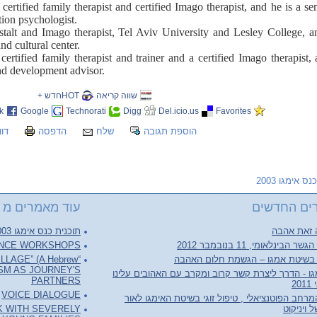
a
certified family therapist and certified Imago therapist, and he is a sen
tion psychologist.
stalt and Imago therapist, Tel Aviv University and Lesley College, a
nd cultural center.
 certified family therapist and trainer and a certified Imago therapist,
and development advisor.
שווה קריאה
HOTחדש +
k
Google
Technorati
Digg
Del.icio.us
Favorites
הוספת תגובה
שלח
הדפסה
דוו
כנס אימגו 2003
ים החדשים
עוד מאמרים מ כנס
 זאת אהבה
תוכנית כנס אימגו 2003 בישראל
NCE WORKSHOPS
 הבינלאומי, 11 בנובמבר 2012
LAGE” (A Hebrew
גי בשיטת אמגו – הגשמת חלום האהבה
SM AS JOURNEY'S
ו - הדרך ליצרת קשר קרוב ומקרב עם האהובים עלינו
PARTNERS
VOICE DIALOGUE
חב הפוטנציאלי , טיפול זוגי בשיטת האימגו לאור
K WITH SEVERELY
 ויניקוט