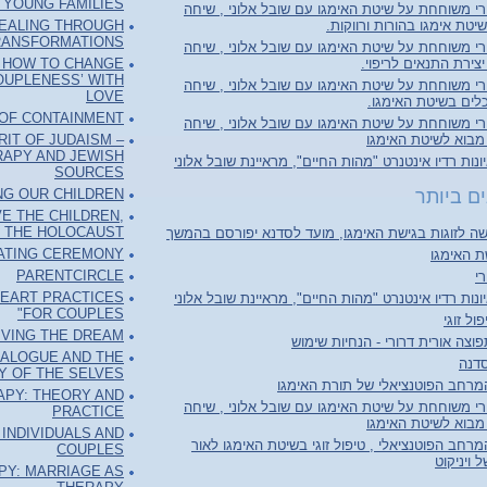
 YOUNG FAMILIES
רי משוחחת על שיטת האימגו עם שובל אלוני , שיחה
HEALING THROUGH
 שיטת אימגו בהורות ורווקות
TRANSFORMATIONS
רי משוחחת על שיטת האימגו עם שובל אלוני , שיחה
: HOW TO CHANGE
 יצירת התנאים לריפוי
OUPLENESS’ WITH
רי משוחחת על שיטת האימגו עם שובל אלוני , שיחה
LOVE
הכלים בשיטת האימגו
 OF CONTAINMENT
רי משוחחת על שיטת האימגו עם שובל אלוני , שיחה
RIT OF JUDAISM –
מבוא לשיטת האימגו
RAPY AND JEWISH
נות רדיו אינטנרט "מהות החיים", מראיינת שובל אלוני
SOURCES
NG OUR CHILDREN
ם ביותר
E THE CHILDREN,
 THE HOLOCAUST
ה לזוגות בגישת האימגו, מועד לסדנא יפורסם בהמשך
ATING CEREMONY
ת האימגו
PARENTCIRCLE
י
HEART PRACTICES
נות רדיו אינטנרט "מהות החיים", מראיינת שובל אלוני
FOR COUPLES"
פול זוגי
IVING THE DREAM
וצה אורית דרורי - הנחיות שימוש
IALOGUE AND THE
דנה
 OF THE SELVES
רחב הפוטנציאלי של תורת האימגו
APY: THEORY AND
רי משוחחת על שיטת האימגו עם שובל אלוני , שיחה
PRACTICE
מבוא לשיטת האימגו
INDIVIDUALS AND
חב הפוטנציאלי , טיפול זוגי בשיטת האימגו לאור
COUPLES
 ויניקוט
PY: MARRIAGE AS